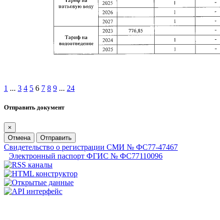
1
...
3
4
5
6
7
8
9
...
24
Отправить документ
×
Отмена
Отправить
Свидетельство о регистрации СМИ № ФС77-47467
Электронный паспорт ФГИС № ФС77110096