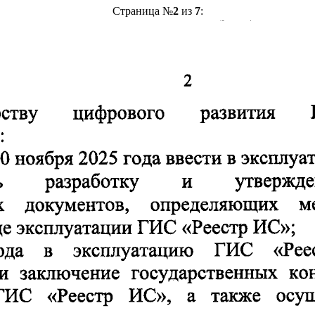
Страница №
2
из
7
: