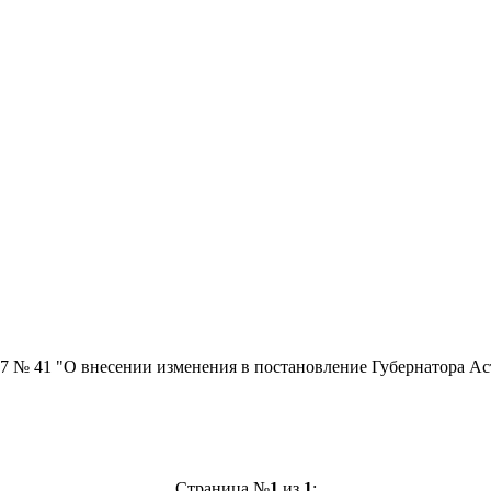
7 № 41 "О внесении изменения в постановление Губернатора Аст
Страница №
1
из
1
: