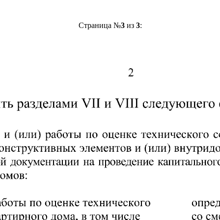
Страница №
3
из
3
: