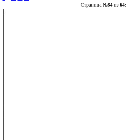
Страница №
64
из
64
: