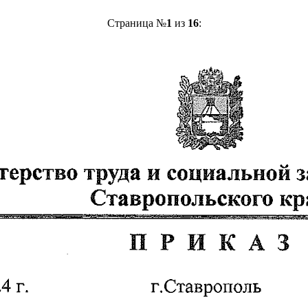
Страница №
1
из
16
: