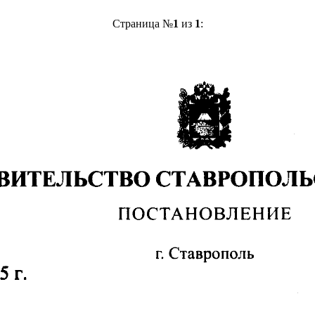
Страница №
1
из
1
: