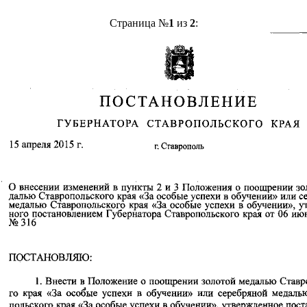
Страница №
1
из
2
: