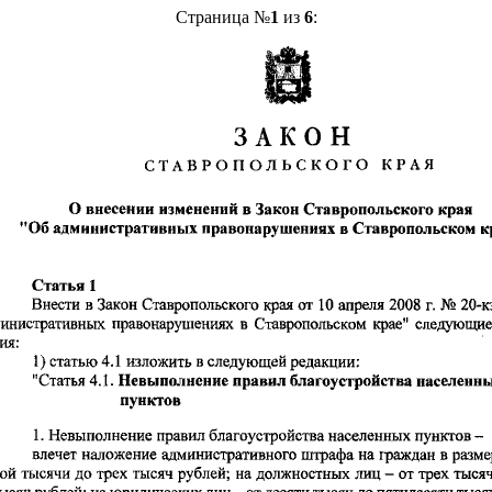
Страница №
1
из
6
: