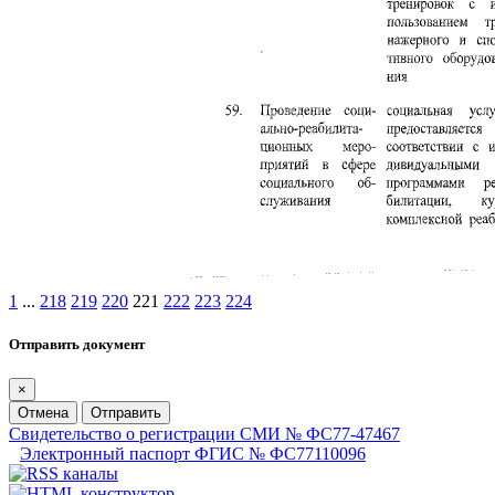
1
...
218
219
220
221
222
223
224
Отправить документ
×
Отмена
Отправить
Свидетельство о регистрации СМИ № ФС77-47467
Электронный паспорт ФГИС № ФС77110096