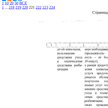
1
10
20
50
ВСЕ
1
...
218
219
220
221
222
223
224
Страниц