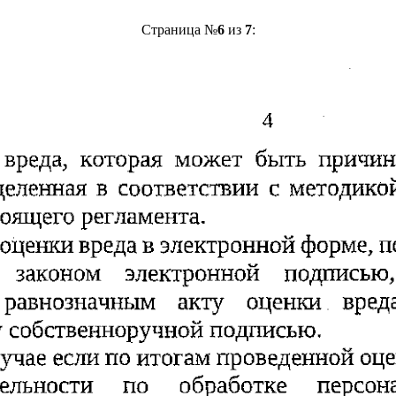
Страница №
6
из
7
: