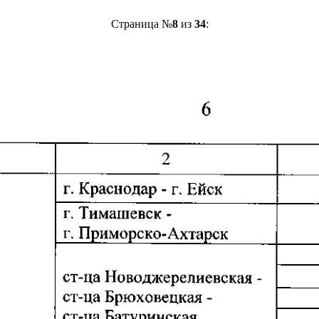
Страница №
8
из
34
: