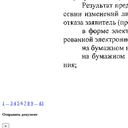
1
...
3
4
5
6
7
8
9
...
43
Отправить документ
×