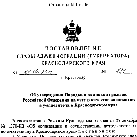
Страница №
1
из
6
: