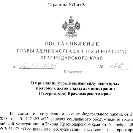
Страница №
1
из
3
: