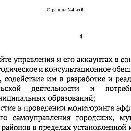
Страница №
4
из
8
: