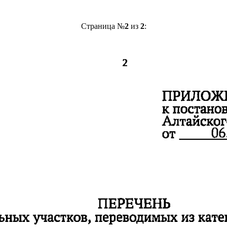
Страница №
2
из
2
: