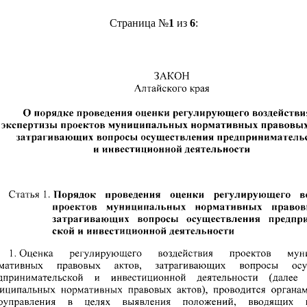
Страница №
1
из
6
: