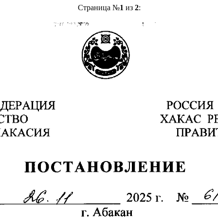
Страница №
1
из
2
: