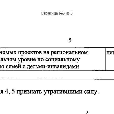
Страница №
5
из
5
: