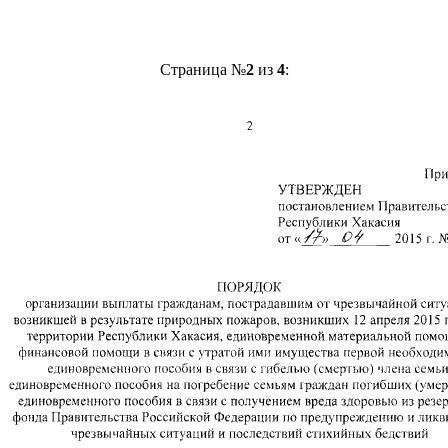
Страница №
2
из
4
: