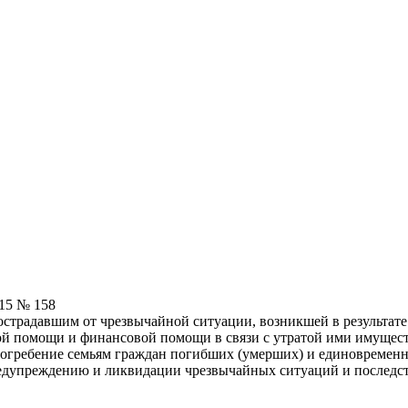
015 № 158
страдавшим от чрезвычайной ситуации, возникшей в результате
й помощи и финансовой помощи в связи с утратой ими имуществ
погребение семьям граждан погибших (умерших) и единовременно
редупреждению и ликвидации чрезвычайных ситуаций и последс