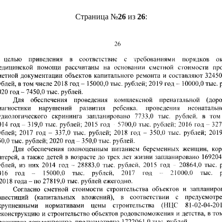
Страница №
26
из
26
: