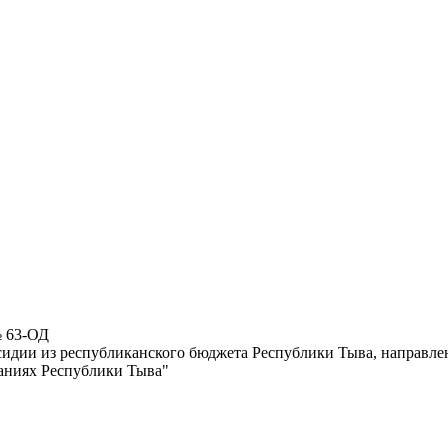
№ 63-ОД
сидии из республиканского бюджета Республики Тыва, направлен
аниях Республики Тыва"