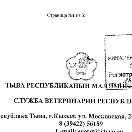
Страница №
1
из
5
: