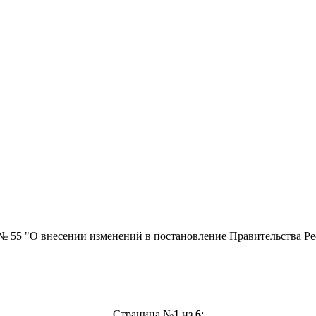
№ 55 "О внесении изменений в постановление Правительства Ре
Страница №
1
из
6
: