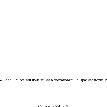
№ 523 "О внесении изменений в постановление Правительства Ре
Страница №
1
из
1
: