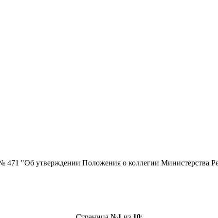
 № 471 "Об утверждении Положения о коллегии Министерства Ре
Страница №
1
из
10
: