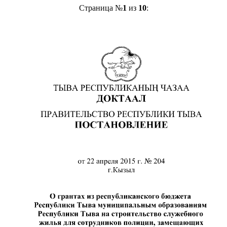
Страница №
1
из
10
: