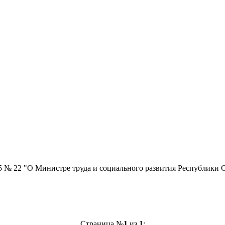
15 № 22 "О Министре труда и социального развития Республики 
Страница №
1
из
1
: