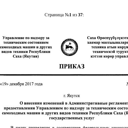
Страница №
1
из
37
: