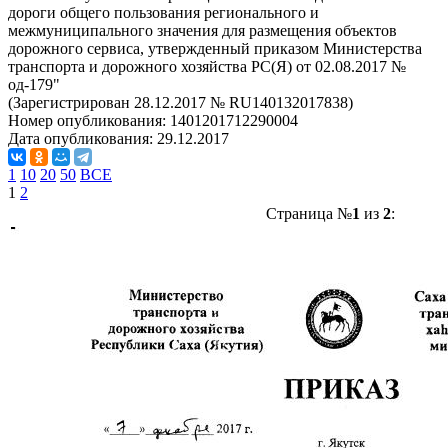
дороги общего пользования регионального и
межмуниципального значения для размещения объектов
дорожного сервиса, утвержденный приказом Министерства
транспорта и дорожного хозяйства РС(Я) от 02.08.2017 №
од-179"
(Зарегистрирован 28.12.2017 № RU140132017838)
Номер опубликования:
1401201712290004
Дата опубликования:
29.12.2017
1
10
20
50
ВСЕ
1
2
Страница №
1
из
2
: