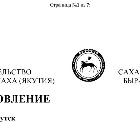
Страница №
1
из
7
: