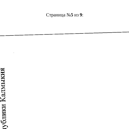
Страница №
5
из
9
: