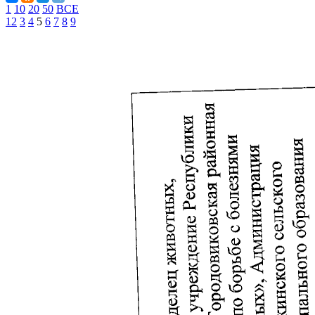
1
10
20
50
ВСЕ
1
2
3
4
5
6
7
8
9