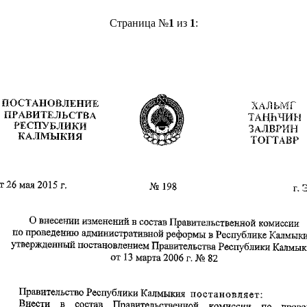
Страница №
1
из
1
: