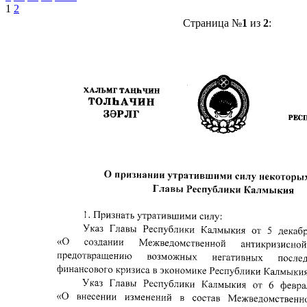
1
2
Страница №
1
из
2
: