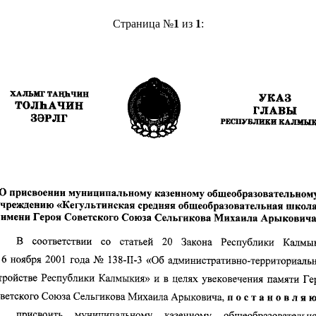
Страница №
1
из
1
: