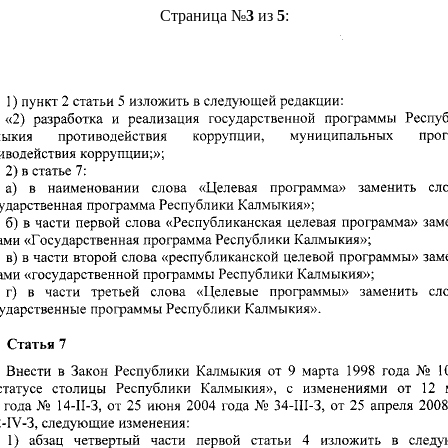
Страница №
3
из
5
: