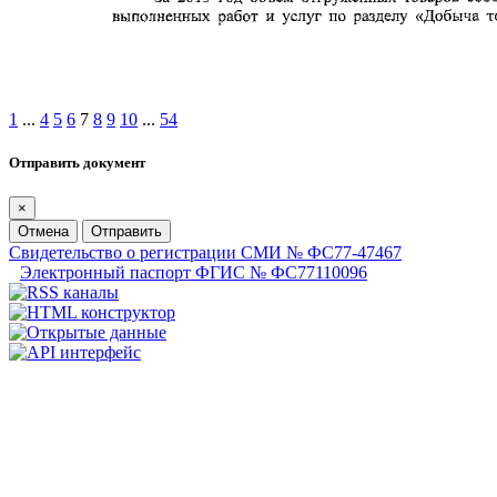
1
...
4
5
6
7
8
9
10
...
54
Отправить документ
×
Отмена
Отправить
Свидетельство о регистрации СМИ № ФС77-47467
Электронный паспорт ФГИС № ФС77110096