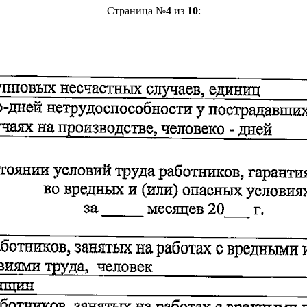
Страница №
4
из
10
: