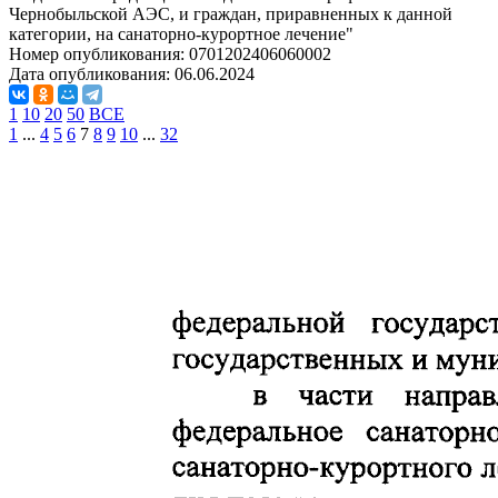
Чернобыльской АЭС, и граждан, приравненных к данной
категории, на санаторно-курортное лечение"
Номер опубликования:
0701202406060002
Дата опубликования:
06.06.2024
1
10
20
50
ВСЕ
1
...
4
5
6
7
8
9
10
...
32