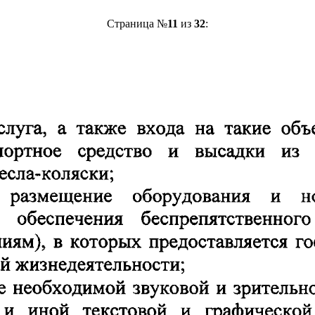
Страница №
11
из
32
: