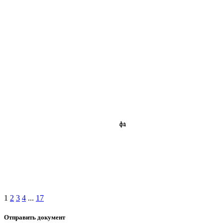
1
2
3
4
...
17
Отправить документ