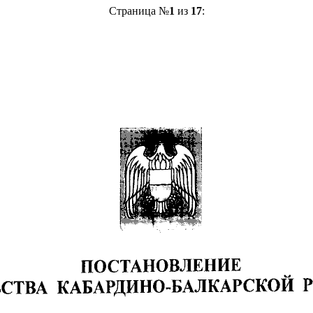
Страница №
1
из
17
: