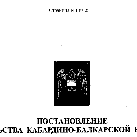
Страница №
1
из
2
: