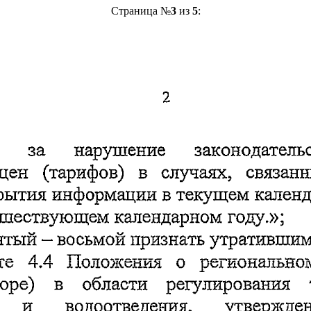
Страница №
3
из
5
: