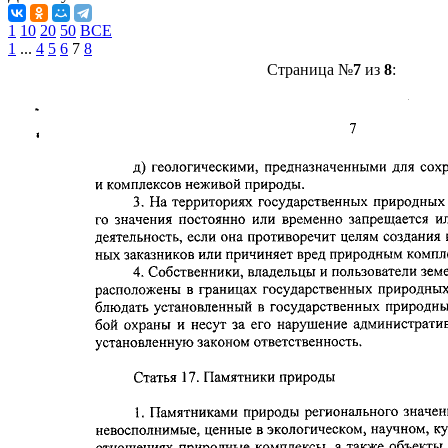
1
10
20
50
ВСЕ
1
...
4
5
6
7
8
Страница №
7
из
8
: