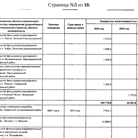
Страница №
5
из
16
: