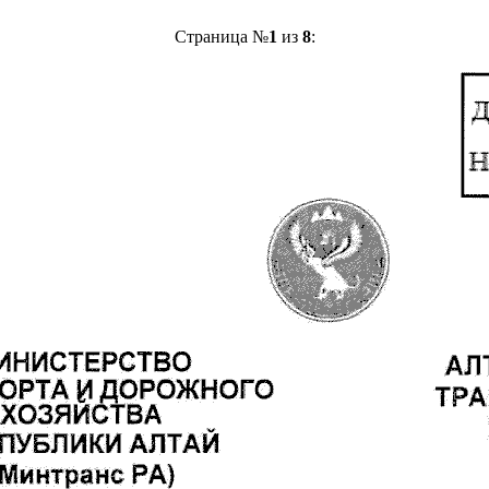
Страница №
1
из
8
: