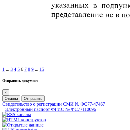
1
...
3
4
5
6
7
8
9
...
15
Отправить документ
×
Отмена
Отправить
Свидетельство о регистрации СМИ № ФС77-47467
Электронный паспорт ФГИС № ФС77110096