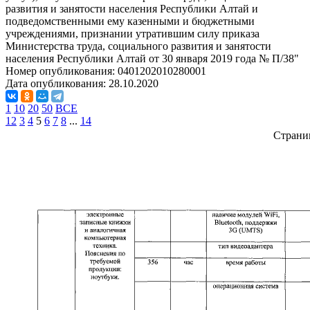
развития и занятости населения Республики Алтай и
подведомственными ему казенными и бюджетными
учреждениями, признании утратившим силу приказа
Министерства труда, социального развития и занятости
населения Республики Алтай от 30 января 2019 года № П/38"
Номер опубликования:
0401202010280001
Дата опубликования:
28.10.2020
1
10
20
50
ВСЕ
1
2
3
4
5
6
7
8
...
14
Страни