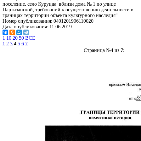
поселение, село Курунда, вблизи дома № 1 по улице
Партизанской, требований к осуществлению деятельности в
границах территории объекта культурного наследия"
Номер опубликования:
0401201906110020
Дата опубликования:
11.06.2019
1
10
20
50
ВСЕ
1
2
3
4
5
6
7
Страница №
4
из
7
: