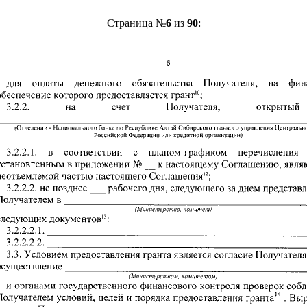
Страница №
6
из
90
: